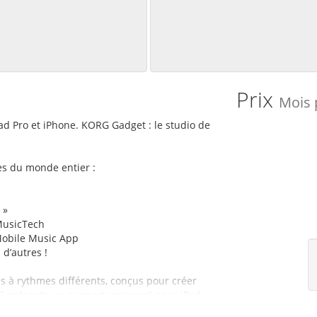
Prix
Mois 
Pad Pro et iPhone. KORG Gadget : le studio de
 du monde entier :
 »
 MusicTech
Mobile Music App
 d’autres !
s à rythmes différents, conçus pour créer
2 présente un support universel pour iPad,
ée sur ses instruments pendant plus de 50