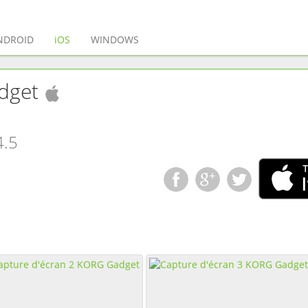
(actuel)
NDROID
iOS
WINDOWS
(
iOS
application)
dget
4.5