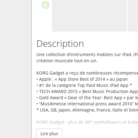
Description
Une collection d’instruments mobiles sur iPad, i
création musicale tout-en-un.
KORG Gadget a reçu de nombreuses récompenses
• Apple : « App Store Best of 2014 » au Japon
• #1 de la catégorie Top Paid Music iPad App *
• TECH AWARD 2015 « Best Music Production App
• Gold Award « Gear of the Year: Best App » par
• “Musikmesse international press award 2016” 
* USA, GB, Japon, Allemagne, France, Italie et bien
KORG Gadget : plus de 30* synthétiseurs et boîte
une musique électronique puissante. La version 
Lire plus
iPad Pro et iPhone. L’attention que KORG a port