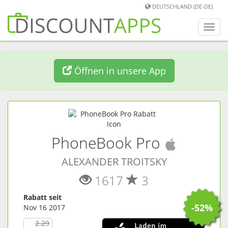
DEUTSCHLAND (DE-DE)
Men
umwa
Öffnen in unsere App
(
iOS
Ap
PhoneBook Pro
ALEXANDER TROITSKY
1617
3
Rabatt seit
-52%
Nov 16 2017
2.29