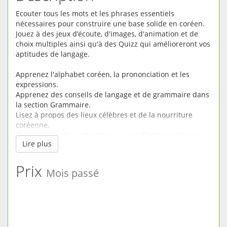
Ecouter tous les mots et les phrases essentiels
nécessaires pour construire une base solide en coréen.
Jouez à des jeux d’écoute, d'images, d'animation et de
choix multiples ainsi qu'à des Quizz qui amélioreront vos
aptitudes de langage.
Apprenez l'alphabet coréen, la prononciation et les
expressions.
Apprenez des conseils de langage et de grammaire dans
la section Grammaire.
Lisez à propos des lieux célèbres et de la nourriture
coréenne.
Un qualité audio authentique et excellente narrée par un
Lire plus
locuteur coréen possédant une prononciation claire.
Retrouvez rapidement un mot dans la section Recherche.
Prix
Mois passé
Mots et phrases courants divisés en plusieurs catégories
utiles.
Le kit de langue comprend : vœux, divertissement,
nourriture, animaux, signes du zodiaque, difficultés de la
langue, phrase de voyage, adjectifs et verbes, achats,
directions, chiffres, romance, école et l'heure.