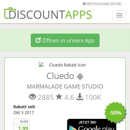
DEUTSCHLAND (DE-DE)
Men
umwa
Öffnen in unsere App
(
Android
Ap
Cluedo
MARMALADE GAME STUDIO
2885
4.6
100K
Rabatt seit
-50%
Okt 3 2017
3.99
1.99