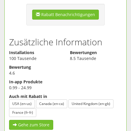
Rabatt Benachrichtigungen
Zusätzliche Information
Installations
Bewertungen
100 Tausende
8.5 Tausende
Bewertung
4.6
In-app Produkte
0.99 - 24.99
Auch mit Rabatt in
USA (en-us)
Canada (en-ca)
United Kingdom (en-gb)
France (fr-fr)
Gehe zum Store