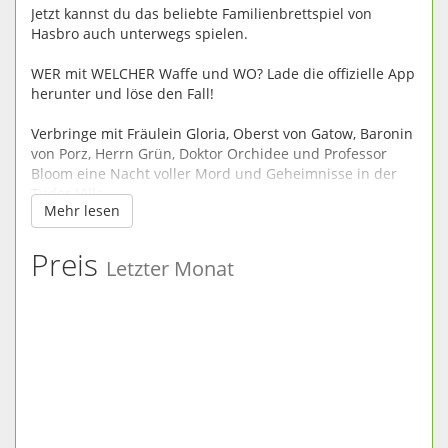
Jetzt kannst du das beliebte Familienbrettspiel von
Hasbro auch unterwegs spielen.
WER mit WELCHER Waffe und WO? Lade die offizielle App
herunter und löse den Fall!
Verbringe mit Fräulein Gloria, Oberst von Gatow, Baronin
von Porz, Herrn Grün, Doktor Orchidee und Professor
Bloom eine Nacht voller Mord und Geheimnisse in der
Tudor-Villa.
Mehr lesen
Professor Schwarz wurde ermordet! Aber wer steckt
dahinter? Und mit welcher Waffe? In welchem Raum?
Preis
Letzter Monat
Wirf die Würfel, um dich in der Villa zu bewegen und
Fragen zu stellen: „Ich verdächtige Fräulein Gloria mit
dem Seil im Arbeitszimmer!“
Setz den innovativen Beweiszettel ein, um dir Notizen zu
machen und rote Heringe auszuschließen.
Ziehe brilliante Schlussfolgerungen und löse den Fall vor
allen anderen!