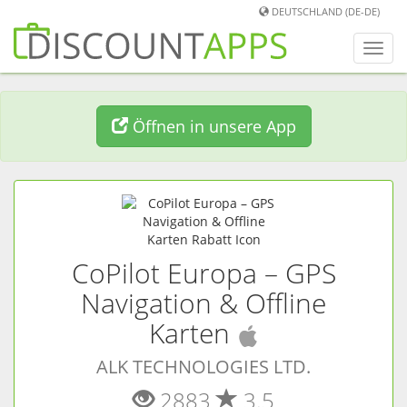
DEUTSCHLAND (DE-DE)
Men
umwa
Öffnen in unsere App
CoPilot Europa – GPS
Navigation & Offline
(
iOS
App)
Karten
ALK TECHNOLOGIES LTD.
2883
3.5