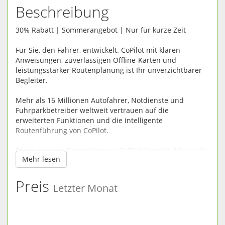
Beschreibung
30% Rabatt | Sommerangebot | Nur für kurze Zeit
Für Sie, den Fahrer, entwickelt. CoPilot mit klaren
Anweisungen, zuverlässigen Offline-Karten und
leistungsstarker Routenplanung ist Ihr unverzichtbarer
Begleiter.
Mehr als 16 Millionen Autofahrer, Notdienste und
Fuhrparkbetreiber weltweit vertrauen auf die
erweiterten Funktionen und die intelligente
Routenführung von CoPilot.
Diese neueste Generation von CoPilot (Version 10) wurde
Mehr lesen
komplett überarbeitet, um die Planung und Fahrt noch
einfacher, sicherer und angenehmer zu gestalten.
Preis
Letzter Monat
ZUVERLÄSSIGE OFFLINE-NAVIGATION: CoPilot benötigt
keine ständige Mobilfunkverbindung. Es besteht daher
keine Gefahr, dass Sie in Gebieten ohne Empfang auch
ohne Karten dastehen oder dass bei Auslandsfahrten