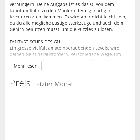
verhungern! Deine Aufgabe ist es das Öl von dem
kaputten Rohr, zu den Mäulern der eigenartigen
Kreaturen zu bekommen. Es wird aber nicht leicht sein,
da du alle mögliche Lustige Werkzeuge und auch dein
Gehirn benutzen musst, um die Puzzles zu lösen.
FANTASTISCHES DESIGN
Ein grosse Vielfalt an atemberaubenden Levels, wird
deinen Geist herausfordern. Verschiedene Wege, um
jedes Puzzle zu lösen, für mehrfachen Wiederspielwert.
Mehr lesen
EINE FREUDE AM SPIEL
Instinktive Steuerung ermöglichen es das Spiel
Preis
Letzter Monat
anzumachen und loszulegen. Unglaublich raffinierte und
realistische Spielphysik, erschaffen nie zuvorgesehendes
Öl. Benutze Ventilatoren, Magnete, Wind und mehr um
jedes Level zu überwältigen.
WUNDERSCHÖN
Einzigartiges, surreales künstliches Designdas
fantastisch aussieht. Atemberaubender Musikalischer
Soundtrack, welcher unteranderm Jazz, gefühlvolle