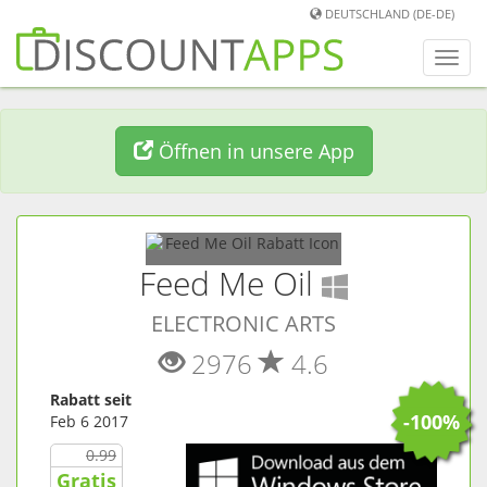
DEUTSCHLAND (DE-DE)
Men
umwa
Öffnen in unsere App
(
Window
Feed Me Oil
ELECTRONIC ARTS
2976
4.6
Rabatt seit
-100%
Feb 6 2017
0.99
Gratis