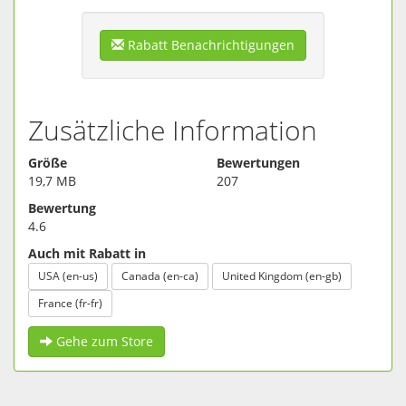
Klavier Stücke und viele mehr darbietet.
Rabatt Benachrichtigungen
Zusätzliche Information
Größe
Bewertungen
19,7 MB
207
Bewertung
4.6
Auch mit Rabatt in
USA (en-us)
Canada (en-ca)
United Kingdom (en-gb)
France (fr-fr)
Gehe zum Store