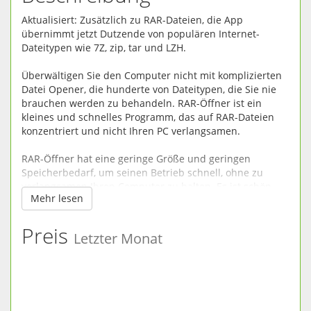
Aktualisiert: Zusätzlich zu RAR-Dateien, die App
übernimmt jetzt Dutzende von populären Internet-
Dateitypen wie 7Z, zip, tar und LZH.
Überwältigen Sie den Computer nicht mit komplizierten
Datei Opener, die hunderte von Dateitypen, die Sie nie
brauchen werden zu behandeln. RAR-Öffner ist ein
kleines und schnelles Programm, das auf RAR-Dateien
konzentriert und nicht Ihren PC verlangsamen.
RAR-Öffner hat eine geringe Größe und geringen
Speicherbedarf, um seinen Betrieb schnell, ohne zu
verlangsamen Ihren Computer zu halten. Es ist schön
Mehr lesen
einfach: Klicken Sie auf die Datei, die Sie öffnen möchten,
und das ist alles. Ihre extrahierte Datei wartet auf Sie in
Downloads. Sie können auch laufen RAR-Öffner um
Preis
Letzter Monat
Dateien manuell zu wählen, aber wenn es um die
Dateien, RAR geht, ist RAR-Öffner alles was Sie brauchen.
Was sind RAR-Dateien?