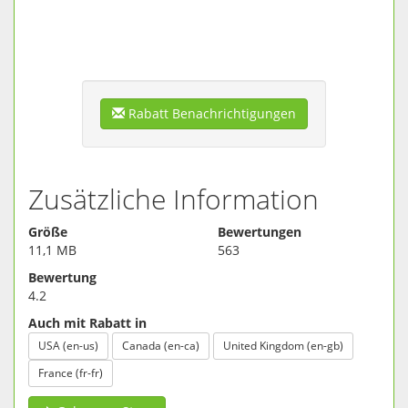
RAR-Dateien werden oft benutzt, um Platz zu sparen,
kann aber lästig sein, wenn Ihr Computer nicht öffnen.
Dies ist, wo RAR Opener kommt ins Spiel: "unrar" alles in
Sekunden mit diesem geschickten Dienstprogramm.
Nichts zu lernen - einfach Punkt, tippen und Extrakt.
Rabatt Benachrichtigungen
Zusätzliche Information
Größe
Bewertungen
11,1 MB
563
Bewertung
4.2
Auch mit Rabatt in
USA (en-us)
Canada (en-ca)
United Kingdom (en-gb)
France (fr-fr)