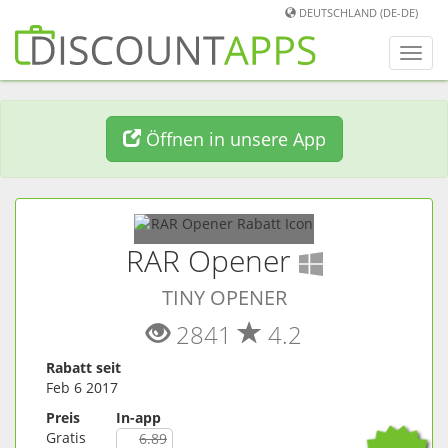
DEUTSCHLAND (DE-DE)
Men
umwa
Öffnen in unsere App
(
Window
RAR Opener
TINY OPENER
2841
4.2
Rabatt seit
Feb 6 2017
Preis
In-app
Gratis
6.89